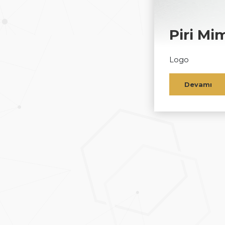
Piri Mi
Logo
Devamı