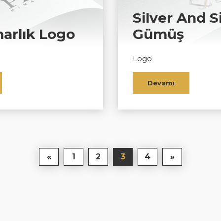
Silver And S
marlık Logo
Gümüş
Logo
Devamı
«
1
2
3
4
»
Ana Sayfa
Hakkımızda
Web Site Tasarımı
Kvkk
İletişim