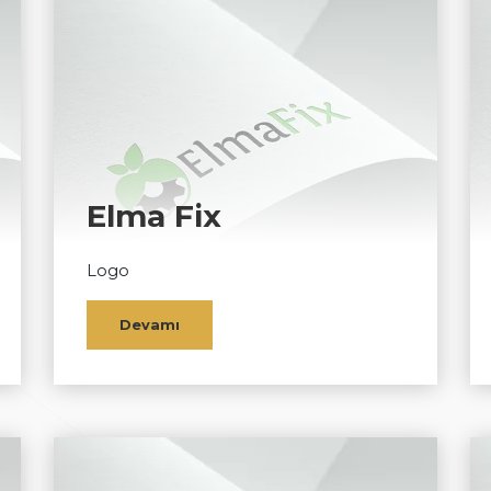
Elma Fix
Logo
Devamı