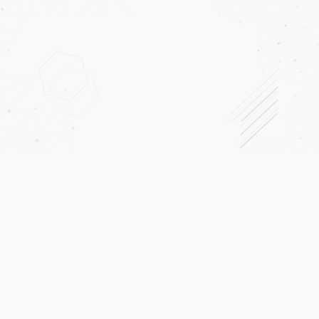
İletişim
Beylikdüzü web tasarım firması Hazır web siteleri, özel
yazılımlar ve profesyonel e-ticaret sistemi hizmetleri
sunuyoruz. Copyright © Novo Yazılım Bulut Teknolojileri
Ltd.Şti. Tüm hakları saklıdır.