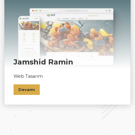
Jamshid Ramin
Web Tasarım
Devamı
Ana Sayfa
Hakkımızda
Web Site Tasarımı
Kvkk