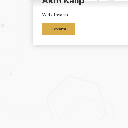
Akm Kalıp
Web Tasarım
Devamı
Beylikdüzü web tasarım firması Hazır web siteleri, özel
yazılımlar ve profesyonel e-ticaret sistemi hizmetleri sunuyoruz.
Copyright © Novo Yazılım Bulut Teknolojileri Ltd.Şti. Tüm hakları
saklıdır.