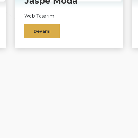
Jaspe Moda
Web Tasarım
Devamı
Ana Sayfa
Hakkımızda
Web Site Tasarımı
Kvkk
İletişim