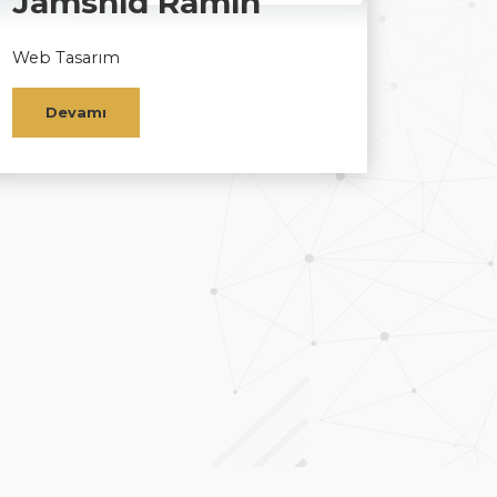
Jamshid Ramin
Web Tasarım
Devamı