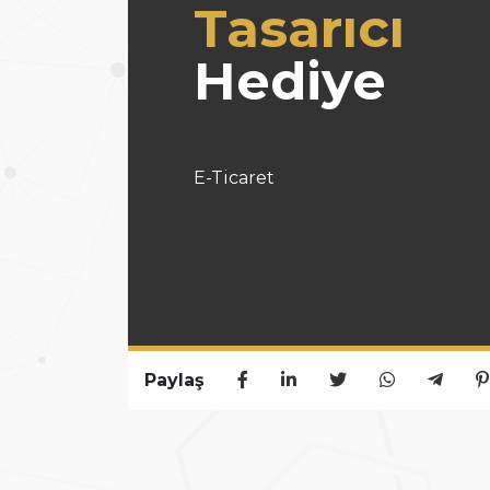
Tasarıcı
Hediye
E-Ticaret
Paylaş