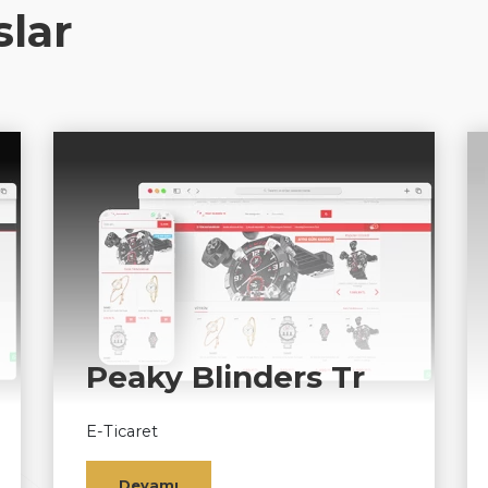
slar
Peaky Blinders Tr
E-Ticaret
Devamı