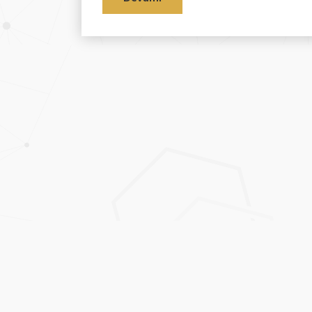
Beylikdüzü web tasarım firması Hazır web siteleri, özel
yazılımlar ve profesyonel e-ticaret sistemi hizmetleri sunuyoruz.
Copyright © Novo Yazılım Bulut Teknolojileri Ltd.Şti. Tüm hakları
saklıdır.