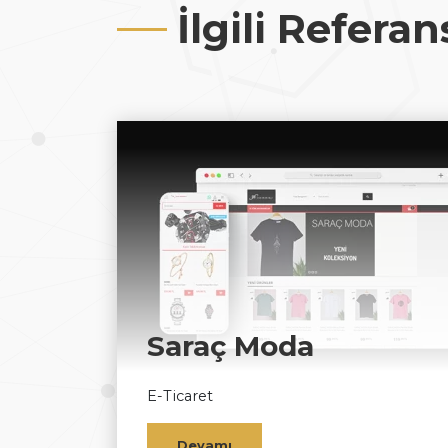
İlgili Referan
Saraç Moda
E-Ticaret
Devamı